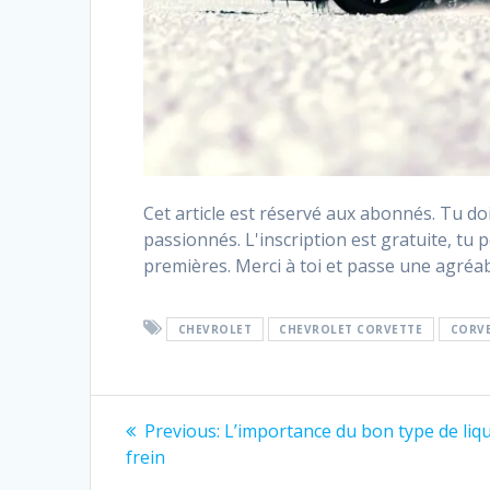
Cet article est réservé aux abonnés. Tu 
passionnés. L'inscription est gratuite, tu p
premières. Merci à toi et passe une agréab
CHEVROLET
CHEVROLET CORVETTE
CORV
Navigation
Previous
Previous:
L’importance du bon type de liq
post:
de
frein