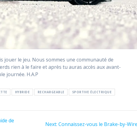
dois jouer le jeu. Nous sommes une communauté de
erds rien à le faire et après tu auras accès aux avant-
le journée. H.A.P
ETTE
HYBRIDE
RECHARGEABLE
SPORTIVE ÉLECTRIQUE
uide de
Next
Next:
Connaissez-vous le Brake-by-Wire
post: