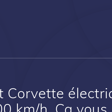
 Corvette électri
00 km/h, Ça vous d