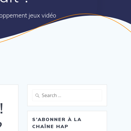
eloppement jeux vidéo
Search
for:
!
S’ABONNER À LA
?
CHAÎNE HAP