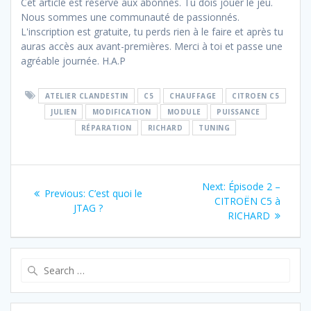
Cet article est réservé aux abonnés. Tu dois jouer le jeu.
Nous sommes une communauté de passionnés.
L'inscription est gratuite, tu perds rien à le faire et après tu
auras accès aux avant-premières. Merci à toi et passe une
agréable journée. H.A.P
ATELIER CLANDESTIN
C5
CHAUFFAGE
CITROEN C5
JULIEN
MODIFICATION
MODULE
PUISSANCE
RÉPARATION
RICHARD
TUNING
Navigation
Next
Next:
Épisode 2 –
Previous
Previous:
C’est quoi le
de
post:
CITROËN C5 à
post:
JTAG ?
RICHARD
l’article
Search
for: