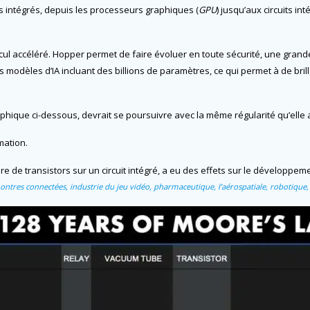
its intégrés, depuis les processeurs graphiques (
GPU
) jusqu’aux circuits in
ul accéléré. Hopper permet de faire évoluer en toute sécurité, une grande
 modèles d’IA incluant des billions de paramètres, ce qui permet à de brill
phique ci-dessous, devrait se poursuivre avec la même régularité qu’ell
mation.
de transistors sur un circuit intégré, a eu des effets sur le développemen
ontres connectées, industrie du jeu vidéo, pharmaceutique, l’aérospatiale, robotique