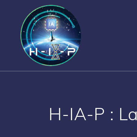
Skip
to
content
H-IA-P : L