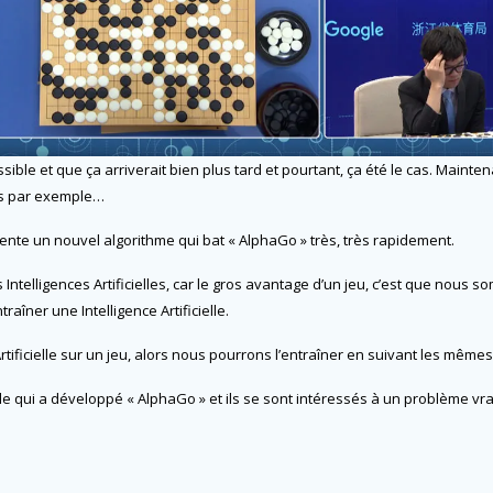
ssible et que ça arriverait bien plus tard et pourtant, ça été le cas. Main
cs par exemple…
nvente un nouvel algorithme qui bat « AlphaGo » très, très rapidement.
ntelligences Artificielles, car le gros avantage d’un jeu, c’est que nous s
îner une Intelligence Artificielle.
 Artificielle sur un jeu, alors nous pourrons l’entraîner en suivant les mê
 celle qui a développé « AlphaGo » et ils se sont intéressés à un problème v