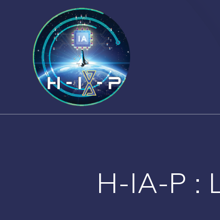
Skip
to
content
H-IA-P : L